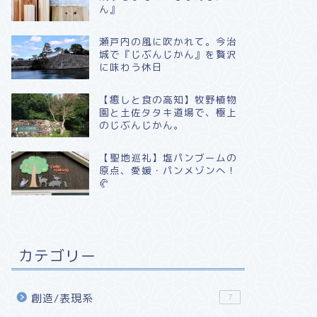
ん』
瀬戸内の風に吹かれて。今治
城で『じぶんじかん』を贅沢
に味わう休日
​【癒しと食の高知】牧野植物
園と土佐タタキ道場で、極上
のじぶんじかん。
【聖地巡礼】塩パンブームの
原点、愛媛・パンメゾンへ！
🥐
カテゴリー
創造/表現系
7