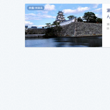
教養/娯楽系
瀬
味