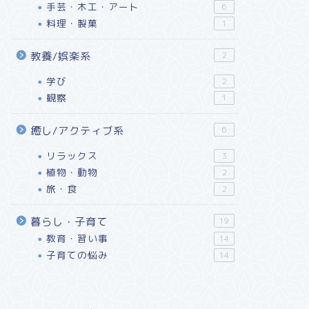
手芸・木工・アート
6
料理・製菓
1
教養/娯楽系
2
学び
2
観察
1
癒し/アクティブ系
6
リラックス
3
植物・動物
2
旅・食
2
暮らし・子育て
19
教育・習い事
14
子育ての悩み
14