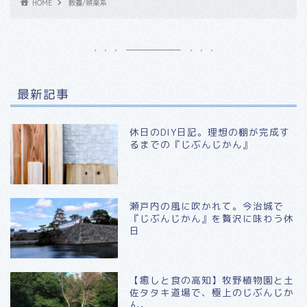
HOME
教養/娯楽系
最新記事
休日のDIY日記。理想の棚が完成す
るまでの『じぶんじかん』
瀬戸内の風に吹かれて。今治城で
『じぶんじかん』を贅沢に味わう休
日
​【癒しと食の高知】牧野植物園と土
佐タタキ道場で、極上のじぶんじか
ん。