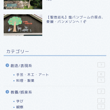
【聖地巡礼】塩パンブームの原点、
愛媛・パンメゾンへ！🥐
カテゴリー
7
創造/表現系
手芸・木工・アート
6
料理・製菓
1
2
教養/娯楽系
学び
2
観察
1