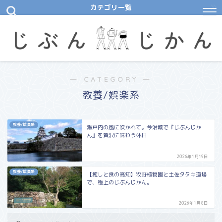
カテゴリ一覧
― CATEGORY ―
教養/娯楽系
教養/娯楽系
瀬戸内の風に吹かれて。今治城で『じぶんじか
ん』を贅沢に味わう休日
2026年1月19日
教養/娯楽系
​【癒しと食の高知】牧野植物園と土佐タタキ道場
で、極上のじぶんじかん。
2026年1月8日