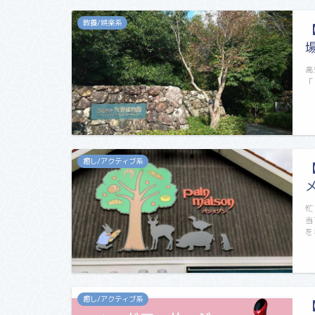
教養/娯楽系
高
「
癒し/アクティブ系
忙
当
を
癒し/アクティブ系