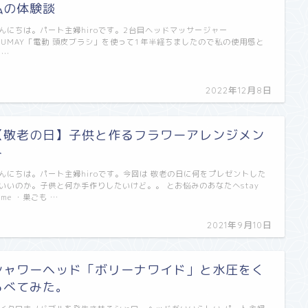
私の体験談
んにちは。パート主婦hiroです。2台目ヘッドマッサージャー
OUMAY「電動 頭皮ブラシ」を使って1年半経ちましたので私の使用感と
 …
2022年12月8日
【敬老の日】子供と作るフラワーアレンジメン
ト
んにちは。パート主婦hiroです。今回は 敬老の日に何をプレゼントした
いいのか。子供と何か手作りしたいけど。。 とお悩みのあなたへstay
ome ・巣ごも …
2021年9月10日
シャワーヘッド「ボリーナワイド」と水圧をく
らべてみた。