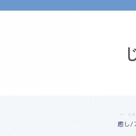
― C
癒し/