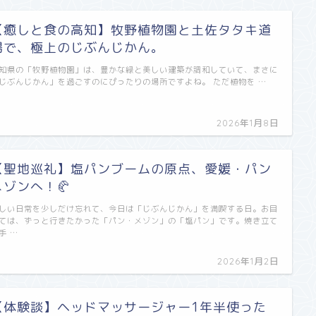
​【癒しと食の高知】牧野植物園と土佐タタキ道
場で、極上のじぶんじかん。
知県の「牧野植物園」は、豊かな緑と美しい建築が調和していて、まさに
じぶんじかん」を過ごすのにぴったりの場所ですよね。 ただ植物を …
2026年1月8日
【聖地巡礼】塩パンブームの原点、愛媛・パン
メゾンへ！🥐
しい日常を少しだけ忘れて、今日は「じぶんじかん」を満喫する日。お目
ては、ずっと行きたかった「パン・メゾン」の「塩パン」です。焼き立て
手 …
2026年1月2日
【体験談】ヘッドマッサージャー1年半使った