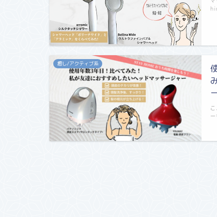
マ
h
癒し/アクティブ系
こ
ー