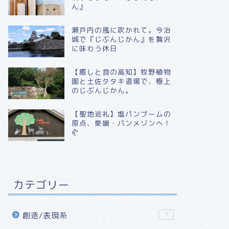
ん』
瀬戸内の風に吹かれて。今治
城で『じぶんじかん』を贅沢
に味わう休日
​【癒しと食の高知】牧野植物
園と土佐タタキ道場で、極上
のじぶんじかん。
【聖地巡礼】塩パンブームの
原点、愛媛・パンメゾンへ！
🥐
カテゴリー
創造/表現系
7