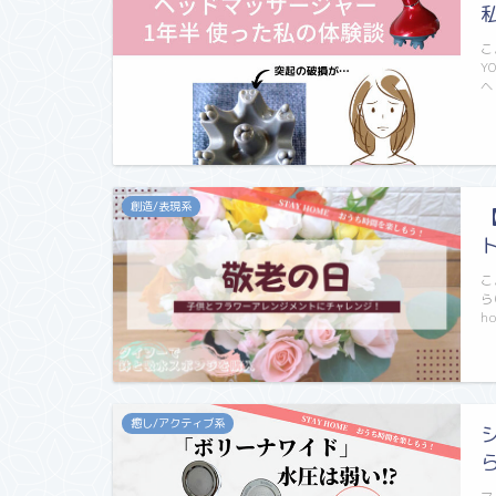
こ
Y
ヘ
創造/表現系
こ
ら
h
癒し/アクティブ系