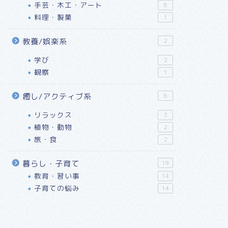
手芸・木工・アート
6
料理・製菓
1
教養/娯楽系
2
学び
2
観察
1
癒し/アクティブ系
6
リラックス
3
植物・動物
2
旅・食
2
暮らし・子育て
19
教育・習い事
14
子育ての悩み
14