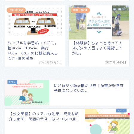
子育ての悩み
教育・習い事
シンプルな学習机コイズミ。
【体験談】ちょっと待って！
幅90cm・105cm、奥行
スポ少の入団はよく確認して
48cm・60cmの比較と購入し
から。
て7年目の感想！
2020年12月6日
2021年3月5日
幼い時から読み聞かせを！読書が好きな
子供になっていた。
【公文英語】のリアルな効果・成果を紹
介します！英語のテストはいつも80点...