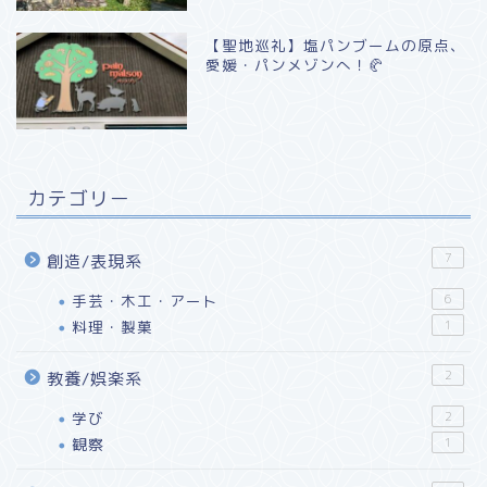
【聖地巡礼】塩パンブームの原点、
愛媛・パンメゾンへ！🥐
カテゴリー
7
創造/表現系
手芸・木工・アート
6
料理・製菓
1
2
教養/娯楽系
学び
2
観察
1