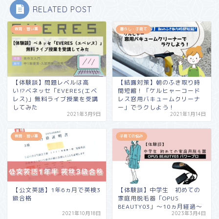
RELATED POST
教育・習い事
暮らし・子育て
【体験談】問題レベルは高
【結露対策】朝のふき取り時
い⁉ベネッセ「EVERES(エベ
間短縮！「ケルヒャーコード
レス)」無料ライブ授業を受講
レス窓用バキュームクリーナ
してみた
ー」でラクしよう！
2021年3月9日
2021年1月14日
教育・習い事
子育ての悩み
【公文英語】1年6ヵ月で英検3
【体験談】中学生 初めての
級合格
家庭用脱毛器「OPUS
BEAUTY03」～10ヵ月経過～
2021年10月18日
2023年3月4日