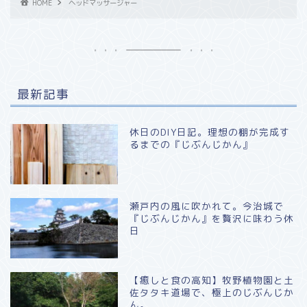
HOME
ヘッドマッサージャー
最新記事
休日のDIY日記。理想の棚が完成す
るまでの『じぶんじかん』
瀬戸内の風に吹かれて。今治城で
『じぶんじかん』を贅沢に味わう休
日
​【癒しと食の高知】牧野植物園と土
佐タタキ道場で、極上のじぶんじか
ん。