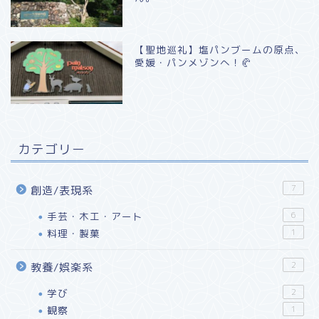
【聖地巡礼】塩パンブームの原点、
愛媛・パンメゾンへ！🥐
カテゴリー
7
創造/表現系
手芸・木工・アート
6
料理・製菓
1
2
教養/娯楽系
学び
2
観察
1